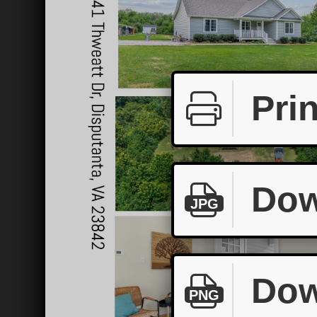
Prin
Dow
JPG
Dow
PNG